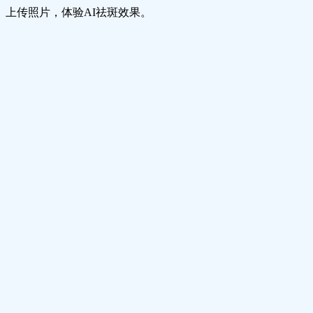
上传照片，体验AI祛斑效果。
智能皮肤检测
AI会分析你的面部特征和皮肤表面，区分需要去除的瑕疵和
你可能想保留的自然细节（如雀斑或美人痣）。