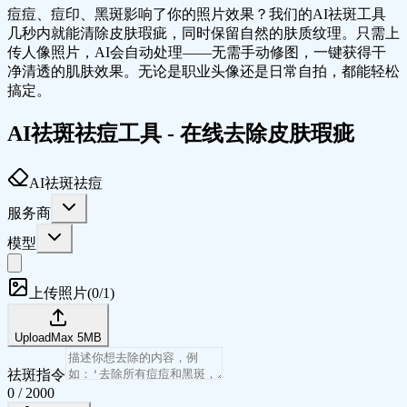
痘痘、痘印、黑斑影响了你的照片效果？我们的AI祛斑工具
几秒内就能清除皮肤瑕疵，同时保留自然的肤质纹理。只需上
传人像照片，AI会自动处理——无需手动修图，一键获得干
净清透的肌肤效果。无论是职业头像还是日常自拍，都能轻松
搞定。
AI祛斑祛痘工具 - 在线去除皮肤瑕疵
AI祛斑祛痘
服务商
模型
上传照片
(
0/1
)
Upload
Max
5
MB
祛斑指令
0
/
2000