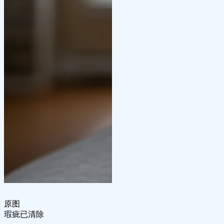
原图
瑕疵已清除