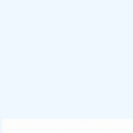
查看工具
AI 图片放大器
让最终导出结果更清晰，适合社媒、横幅和后续展示。
查看工具
试试 AI 图片扩展器
重设计一个房间