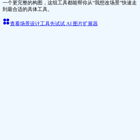
一个更完整的构图，这组工具都能帮你从“我想改场景”快速走
到最合适的具体工具。
查看场景设计工具
先试试 AI 图片扩展器
按场景任务选工具
把扩图、房间重设计和多图合成拆开处理，更容易找到真正